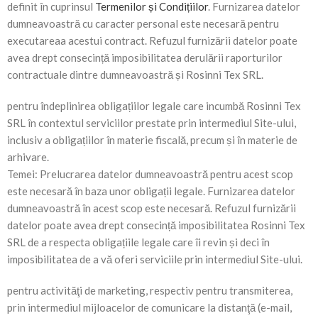
definit în cuprinsul
Termenilor și Condițiilor
. Furnizarea datelor
dumneavoastră cu caracter personal este necesară pentru
executareaa acestui contract. Refuzul furnizării datelor poate
avea drept consecință imposibilitatea derulării raporturilor
contractuale dintre dumneavoastră și Rosinni Tex SRL.
pentru îndeplinirea obligațiilor legale care incumbă Rosinni Tex
SRL în contextul serviciilor prestate prin intermediul Site-ului,
inclusiv a obligațiilor în materie fiscală, precum și în materie de
arhivare.
Temei: Prelucrarea datelor dumneavoastră pentru acest scop
este necesară în baza unor obligații legale. Furnizarea datelor
dumneavoastră în acest scop este necesară. Refuzul furnizării
datelor poate avea drept consecință imposibilitatea Rosinni Tex
SRL de a respecta obligațiile legale care îi revin și deci în
imposibilitatea de a vă oferi serviciile prin intermediul Site-ului.
pentru activităţi de marketing, respectiv pentru transmiterea,
prin intermediul mijloacelor de comunicare la distanţă (e-mail,