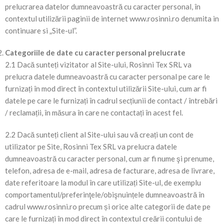
prelucrarea datelor dumneavoastră cu caracter personal, în
contextul utilizării paginii de internet www.rosinni.ro denumita in
continuare si „Site-ul”.
Categoriile de date cu caracter personal prelucrate
2.1 Dacă sunteți vizitator al Site-ului, Rosinni Tex SRL va
prelucra datele dumneavoastră cu caracter personal pe care le
furnizați în mod direct în contextul utilizării Site-ului, cum ar fi
datele pe care le furnizați în cadrul secțiunii de contact / întrebări
/ reclamații, în măsura în care ne contactați în acest fel.
2.2 Dacă sunteți client al Site-ului sau vă creați un cont de
utilizator pe Site, Rosinni Tex SRL va prelucra datele
dumneavoastră cu caracter personal, cum ar fi nume şi prenume,
telefon, adresa de e-mail, adresa de facturare, adresa de livrare,
date referitoare la modul în care utilizați Site-ul, de exemplu
comportamentul/preferinţele/obişnuințele dumneavoastră în
cadrul www.rosinni.ro precum și orice alte categorii de date pe
care le furnizați în mod direct în contextul creării contului de