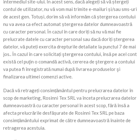
intermediul site-ului. În acest sens, dacă alegeți să vă ștergeți
contul de utilizator, nu vă vom mai trimite e-mailuri și/sau sms-uri
de acest gen. Totuși, dorim să vă informăm că ștergerea contului
nu va avea ca efect automat ștergerea datelor dumneavoastră
cu caracter personal. În cazul în care doriți să nu vă mai fie
prelucrate datele cu caracter personal sau dacă doriți ștergerea
datelor, vă puteți exercita drepturile detaliate la punctul 7 de mai
jos.. În cazul în care solicitați ştergerea contului, însă pe acel cont
există cel puţin o comandă activă, cererea de ştergere a contului
va putea fi înregistrată numai după livrarea produselor şi
finalizarea ultimei comenzi active.
Dacă vă retrageți consimțământul pentru prelucrarea datelor în
scop de marketing, Rosinni Tex SRL va înceta prelucrarea datelor
dumneavoastră cu caracter personal în acest scop, fără însă a
afecta prelucrările desfășurate de Rosinni Tex SRL pe baza
consimțământului exprimat de către dumneavoastră înainte de
retragerea acestuia.