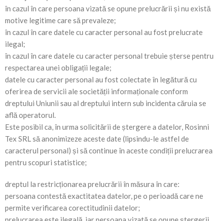
în cazul în care persoana vizată se opune prelucrării și nu există
motive legitime care să prevaleze;
în cazul în care datele cu caracter personal au fost prelucrate
ilegal;
în cazul în care datele cu caracter personal trebuie șterse pentru
respectarea unei obligații legale;
datele cu caracter personal au fost colectate în legătură cu
oferirea de servicii ale societății informaționale conform
dreptului Uniunii sau al dreptului intern sub incidenta căruia se
află operatorul.
Este posibil ca, în urma solicitării de ștergere a datelor, Rosinni
Tex SRL să anonimizeze aceste date (lipsindu-le astfel de
caracterul personal) și să continue în aceste condiții prelucrarea
pentru scopuri statistice;
dreptul la restricționarea prelucrării în măsura în care:
persoana contestă exactitatea datelor, pe o perioadă care ne
permite verificarea corectitudinii datelor;
prelucrarea este ilegală, iar persoana vizată se opune ștergerii