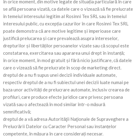
în orice moment, din motive legate de situația particulară în care
se află persoana vizată, ca datele care o vizează să fie prelucrate
în temeiul interesului legitim al Rosinni Tex SRL sau în temeiul
interesului public, cu excepția cazurilor în care Rosinni Tex SRL
poate demonstra că are motive legitime și imperioase care
justifică prelucarea și care prevalează asupra intereselor,
drepturilor și libertăților persoanelor vizate sau că scopul este
constatarea, exercitarea sau apararea unui drept în instanță;
în orice moment, în mod gratuit și fără nicio justificare, că datele
care o vizează să fie prelucrate în scop de marketing direct.
dreptul de a nu fi supus unei decizii individuale automate,
respectiv dreptul de a nu fi subiectul unei decizii luate numai pe
baza unor activități de prelucrare automate, inclusiv crearea de
profiluri, care produce efecte juridice care privesc persoana
vizată sau o afectează în mod similar într-o măsură
semnificativă;
dreptul de a vă adresa Autorităţii Naţionale de Supraveghere a
Prelucrării Datelor cu Caracter Personal sau instanțelor
competente, în măsura în care considerați necesar.