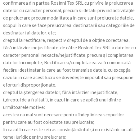
confirmarea din partea Rosinni Tex SRL cu privire la prelucrarea
datelor cu caracter personal, precum și detalii privind activitățile
de prelucrare precum modalitatea în care sunt prelucrate datele,
scopul în care se face prelucrarea, destinatarii sau categoriile de
destinatari ai datelor, etc;
dreptul la rectificare, respectiv dreptul de a obține corectarea,
fără întârzieri nejustificate, de către Rosinni Tex SRL a datelor cu
caracter personal inexacte/nejustificate, precum și completarea
datelor incomplete; Rectificarea/completarea va fi comunicată
fiecărui destinatar la care au fost transmise datele, cu excepția
cazului în care acest lucru se dovedește imposibil sau presupune
eforturi disproporționate.
dreptul la ștergerea datelor, fără întârzieri nejustificate,
(„dreptul de a fi uitat”), în cazul in care se aplică unul dintre
următoarele motive:
acestea nu mai sunt necesare pentru îndeplinirea scopurilor
pentru care au fost colectate sau prelucrate;
în cazul în care este retras consimțământul și nu există niciun alt
temei juridic pentru prelucrare;