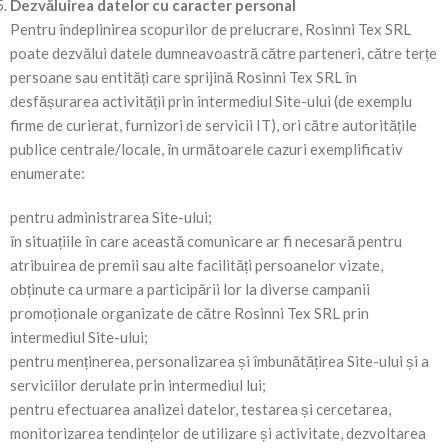
Dezvăluirea datelor cu caracter personal
Pentru îndeplinirea scopurilor de prelucrare, Rosinni Tex SRL
poate dezvălui datele dumneavoastră către parteneri, către terțe
persoane sau entități care sprijină Rosinni Tex SRL în
desfășurarea activității prin intermediul Site-ului (de exemplu
firme de curierat, furnizori de servicii IT), ori către autoritățile
publice centrale/locale, în următoarele cazuri exemplificativ
enumerate:
pentru administrarea Site-ului;
în situațiile în care această comunicare ar fi necesară pentru
atribuirea de premii sau alte facilități persoanelor vizate,
obținute ca urmare a participării lor la diverse campanii
promoționale organizate de către Rosinni Tex SRL prin
intermediul Site-ului;
pentru menținerea, personalizarea și îmbunătățirea Site-ului și a
serviciilor derulate prin intermediul lui;
pentru efectuarea analizei datelor, testarea și cercetarea,
monitorizarea tendințelor de utilizare și activitate, dezvoltarea