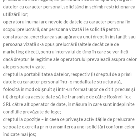
datelor cu caracter personal, solicitând în schimb restricționarea
utilizării lor;
operatorul nu mai are nevoie de datele cu caracter personal în
scopul prelucrării, dar persoana vizată i le solicită pentru
constatarea, exercitarea sau apărarea unui drept în instanță; sau
persoana vizată s-a opus prelucrării (altele decât cele de
marketing direct), pentru intervalul de timp în care se verifică
dacă drepturile legitime ale operatorului prevalează asupra celor
ale persoanei vizate.
dreptul la portabilitatea datelor, respectiv (i) dreptul de a primi
datele cu caracter personal într-o modalitate structurată,
folosită în mod obișnuit și într-un format ușor de citit, precum și
(ii) dreptul ca aceste date să fie transmise de către Rosinni Tex
SRL către alt operator de date, în măsura în care sunt îndeplinite
condițiile prevăzute de lege;
dreptul la opoziție – în ceea ce privește activitățile de prelucrare
se poate exercita prin transmiterea unei solicitări conform celor
indicate mai jos;