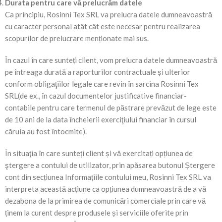
Durata pentru care vă prelucrăm datele
Ca principiu, Rosinni Tex SRL va prelucra datele dumneavoastră
cu caracter personal atât cât este necesar pentru realizarea
scopurilor de prelucrare menționate mai sus.
În cazul în care sunteți client, vom prelucra datele dumneavoastră
pe întreaga durată a raporturilor contractuale și ulterior
conform obligaţiilor legale care revin în sarcina Rosinni Tex
SRL(de ex., în cazul documentelor justificative financiar-
contabile pentru care termenul de păstrare prevăzut de lege este
de 10 ani de la data încheierii exerciţiului financiar în cursul
căruia au fost întocmite).
În situaţia în care sunteți client și vă exercitați opțiunea de
ştergere a contului de utilizator, prin apăsarea butonul Ștergere
cont din secțiunea Informațiile contului meu, Rosinni Tex SRL va
interpreta această acțiune ca opțiunea dumneavoastră de a vă
dezabona de la primirea de comunicări comerciale prin care vă
ținem la curent despre produsele și serviciile oferite prin