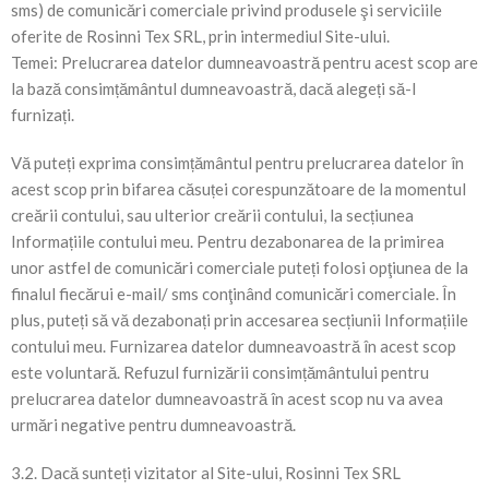
sms) de comunicări comerciale privind produsele şi serviciile
oferite de Rosinni Tex SRL, prin intermediul Site-ului.
Temei: Prelucrarea datelor dumneavoastră pentru acest scop are
la bază consimțământul dumneavoastră, dacă alegeți să-l
furnizați.
Vă puteți exprima consimțământul pentru prelucrarea datelor în
acest scop prin bifarea căsuței corespunzătoare de la momentul
creării contului, sau ulterior creării contului, la secțiunea
Informațiile contului meu. Pentru dezabonarea de la primirea
unor astfel de comunicări comerciale puteți folosi opţiunea de la
finalul fiecărui e-mail/ sms conţinând comunicări comerciale. În
plus, puteți să vă dezabonați prin accesarea secțiunii Informațiile
contului meu. Furnizarea datelor dumneavoastră în acest scop
este voluntară. Refuzul furnizării consimțământului pentru
prelucrarea datelor dumneavoastră în acest scop nu va avea
urmări negative pentru dumneavoastră.
3.2. Dacă sunteți vizitator al Site-ului, Rosinni Tex SRL