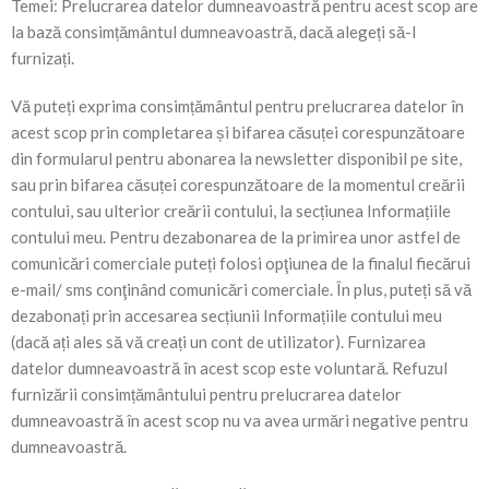
Temei: Prelucrarea datelor dumneavoastră pentru acest scop are
la bază consimțământul dumneavoastră, dacă alegeți să-l
furnizați.
Vă puteți exprima consimțământul pentru prelucrarea datelor în
acest scop prin completarea și bifarea căsuței corespunzătoare
din formularul pentru abonarea la newsletter disponibil pe site,
sau prin bifarea căsuței corespunzătoare de la momentul creării
contului, sau ulterior creării contului, la secțiunea Informațiile
contului meu. Pentru dezabonarea de la primirea unor astfel de
comunicări comerciale puteți folosi opţiunea de la finalul fiecărui
e-mail/ sms conţinând comunicări comerciale. În plus, puteți să vă
dezabonați prin accesarea secțiunii Informațiile contului meu
(dacă ați ales să vă creați un cont de utilizator). Furnizarea
datelor dumneavoastră în acest scop este voluntară. Refuzul
furnizării consimțământului pentru prelucrarea datelor
dumneavoastră în acest scop nu va avea urmări negative pentru
dumneavoastră.