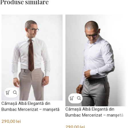
Produse similare
Cămașă Albă Elegantă din
Cămașă Albă Elegantă din
Bumbac Mercerizat – manșetă
Bumbac Mercerizat – manșetă
cu butoni
nasturi
290,00
lei
290,00
lei