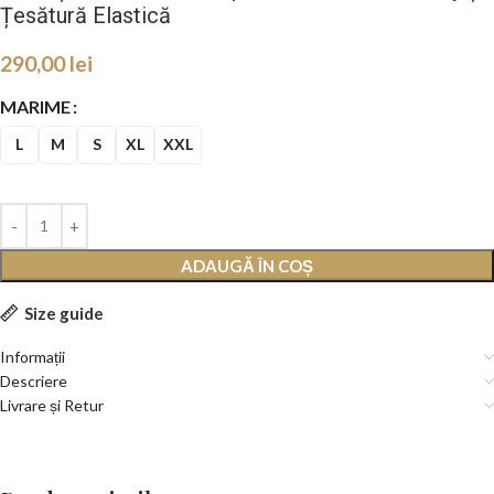
Țesătură Elastică
290,00
lei
MARIME
L
M
S
XL
XXL
ADAUGĂ ÎN COȘ
Size guide
Informații
Descriere
Livrare și Retur