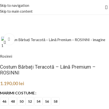
Skip to navigation
Skip to main content
Mareste
Rosinni
Costum Bărbați Teracotă – Lână Premium –
ROSINNI
1.190,00
lei
MARIMI COSTUME
46
48
50
52
54
56
58