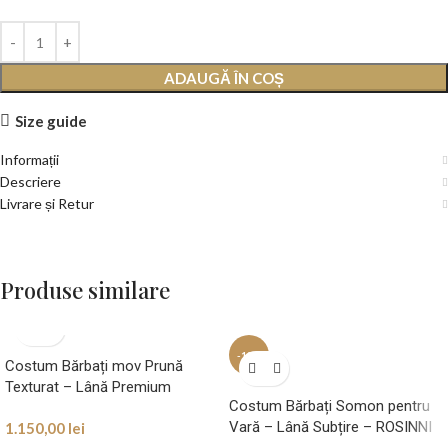
ADAUGĂ ÎN COȘ
Size guide
Informații
Descriere
Livrare și Retur
Produse similare
-13%
Costum Bărbați mov Prună
Texturat – Lână Premium
Costum Bărbați Somon pentru
Vară – Lână Subțire – ROSINNI
1.150,00
lei