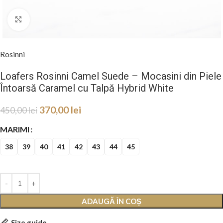
Mareste
Rosinni
Loafers Rosinni Camel Suede – Mocasini din Piele
Întoarsă Caramel cu Talpă Hybrid White
370,00
lei
450,00
lei
MARIMI
38
39
40
41
42
43
44
45
ADAUGĂ ÎN COȘ
Size guide