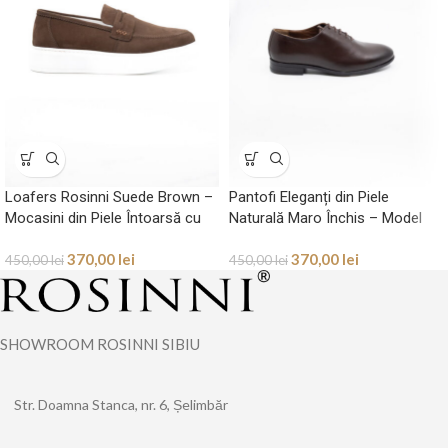
Loafers Rosinni Suede Brown –
Pantofi Eleganți din Piele
Mocasini din Piele Întoarsă cu
Naturală Maro Închis – Model
Talpă Hybrid White
Plain-Toe Oxford
370,00
lei
370,00
lei
450,00
lei
450,00
lei
SHOWROOM ROSINNI SIBIU
Str. Doamna Stanca, nr. 6, Șelimbăr