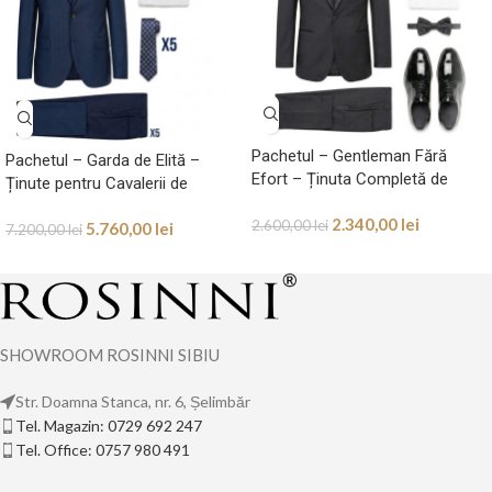
Pachetul – Gentleman Fără
Pachetul – Garda de Elită –
Efort – Ținuta Completă de
Ținute pentru Cavalerii de
Ceremonie
Onoare (5 Persoane)
2.340,00
lei
2.600,00
lei
5.760,00
lei
7.200,00
lei
SHOWROOM ROSINNI SIBIU
Str. Doamna Stanca, nr. 6, Șelimbăr
Tel. Magazin: 0729 692 247
Tel. Office: 0757 980 491