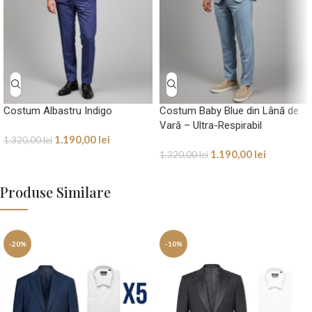
Costum Albastru Indigo
Costum Baby Blue din Lână de
Vară – Ultra-Respirabil
1.190,00
lei
1.320,00
lei
1.190,00
lei
1.320,00
lei
Produse Similare
-20%
-10%