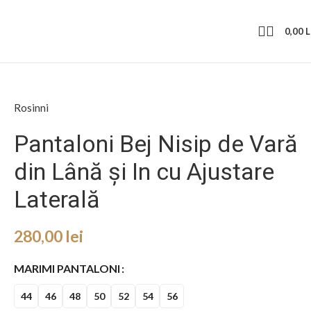
0,00
L
Rosinni
Pantaloni Bej Nisip de Vară
din Lână și In cu Ajustare
Laterală
280,00
lei
MARIMI PANTALONI
44
46
48
50
52
54
56