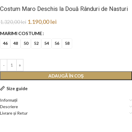
Costum Maro Deschis la Două Rânduri de Nasturi
1.190,00
lei
1.320,00
lei
MARIMI COSTUME
46
48
50
52
54
56
58
ADAUGĂ ÎN COȘ
Size guide
Informații
Descriere
Livrare și Retur